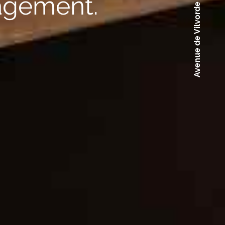
Avenue de Vilvorde 100 -
agement.